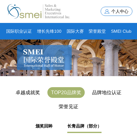
国际职业认证
增长先锋100
国际大赛
荣誉殿堂
SMEI Club
卓越成就奖
TOP20品牌奖
品牌地位认证
荣誉见证
颁奖回眸
长青品牌（部分）