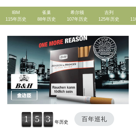
IBM
雀巢
希尔顿
吉列
115年历史
88年历史
107年历史
125年历史
1
1
5
3
百年巡礼
年历史